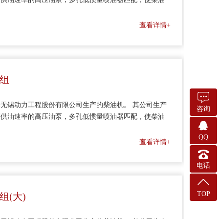
能，采用电子调速器、板翅式机油冷却器使柴油机的整机
、大型水泵机组及通用机械作配套动力。
查看详情+
机组
无锡动力工程股份有限公司生产的柴油机。 其公司生产
咨询
高供油速率的高压油泵，多孔低惯量喷油器匹配，使柴油
能，采用电子调速器、板翅式机油冷却器使柴油机的整机
QQ
、大型水泵机组及通用机械作配套动力。
查看详情+
电话
TOP
组(大)