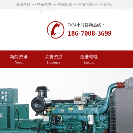
—
—
—
—
收藏本站
联系乾电
网站地图
英文网站
全景VR
7×24小时咨询热线：
186-7008-3699
新闻资讯
荣誉资质
走进乾电
News
Honorary
Electric