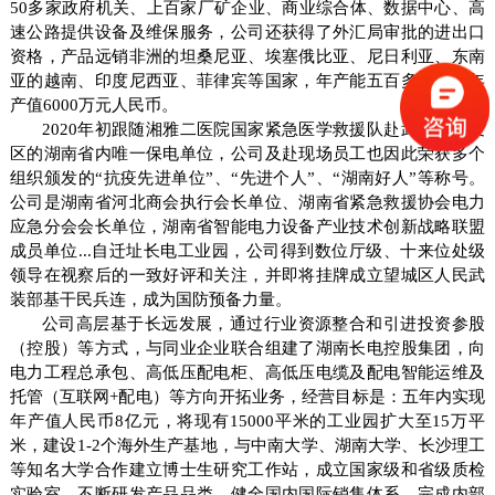
50多家
政府机关、
上百家厂矿企业、商业综合体、数据中心、高
速公路提供设备及维保服务
，
公司还获得了外汇局审批的进出口
资格，产品远销非洲的坦桑尼亚、埃塞俄比亚、尼日利亚、东南
亚的越南、印度尼西亚、菲律宾等国家，年产能五百多台套，年
产值
6000万元人民币。
2020年初跟随湘雅二医院国家紧急医学救援队赴武汉新冠疫
区的湖南省内唯一保电单位，公司及赴现场员工也因此荣获多个
组织颁发的“抗疫先进单位”、“先进个人”、“湖南好人”等称号。
公司是
湖南省
河北商会执行会长单位、湖南省
紧急救援协会
电力
应急分会会长
单位，
湖南省智能电力设备产业技术创新战略联盟
成员单位
...自迁址长电工业园，公司得到数位厅级、十来位处级
领导在视察后的一致好评和关注，并即将挂牌成立望城区人民武
装部基干民兵连，成为国防预备力量。
公司高层基于长远发展，通过行业资源整合和引进投资参股
（控股）等方式，与同业企业联合组建了湖南长电控股集团，向
电力工程总承包、
高低压配电柜
、高
低压电缆
及配电智能运维及
托管（互联网
+配电）等方向开拓业务，经营目标是：五年内实现
年产值人民币8亿元，将现有15000平米的工业园扩大至15万平
米，建设1-2个海外生产基地，与中南大学、湖南大学、长沙理工
等知名大学合作建立博士生研究工作站，成立国家级和省级质检
实验室，不断研发产品品类，健全国内国际销售体系，完成内部