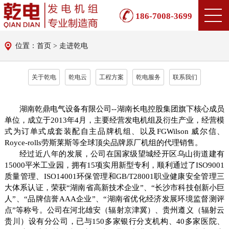
186-7008-3699
位置：首页 > 走进乾电
关于乾电
乾电云
工程方案
乾电服务
联系我们
湖南乾鼎电气设备有限公司
--湖南长电控股集团旗下核心成员
单位，
成立于
2013年4月，
主要经营发电机组及衍生产业，经营模
式为订单式
成套装配
自主品牌机组
、
以及
FGWilson
威尔信
、
Royce-rolls
劳斯莱斯
等全球顶尖品牌原厂
机组
的代理销售。
经过近八年的发展，公司在国家级望城经开区乌山街道建有
15000平米工业园，拥有15项实用新型专利，顺利
通过
了
ISO9001
质量
管理
、
ISO14001环
保
管理和
GB/T28001职业健康安全管理三
大
体系认证
，
荣获
“湖南省高新技术企业”、“长沙市科技创新小巨
人”、“品牌信誉AAA企业”、“湖南省优化经济发展环境监督测评
点”等称号。公司在河北雄安（辐射京津冀）、贵州遵义（辐射云
贵川）设有分公司，已
与
150
多
家银行分支机构、
40
多
家医院、