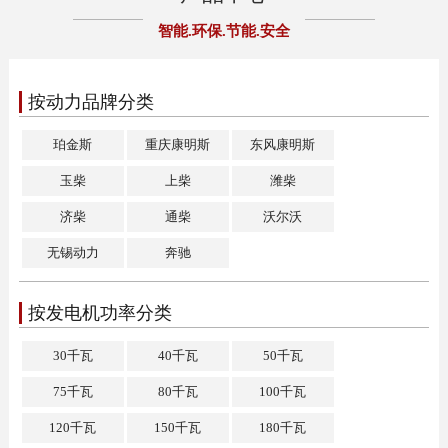
智能.环保.节能.安全
按动力品牌分类
珀金斯
重庆康明斯
东风康明斯
玉柴
上柴
潍柴
济柴
通柴
沃尔沃
无锡动力
奔驰
按发电机功率分类
30千瓦
40千瓦
50千瓦
75千瓦
80千瓦
100千瓦
120千瓦
150千瓦
180千瓦