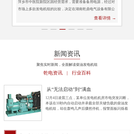
萍乡市中医院新院区因经营需求，需要准备备用电源，经过对
市场上多款发电机组的比较，决定在湖南乾鼎电气设备有限公
司选购玉柴系列400kw柴油发电机组一台。之所以选择乾鼎电
查看详情 →
气，主要是因为乾鼎电气不是一家单一的发电机组装厂，而是
他们公司拥有核心科技、产品智能化成分高。在将产品交付给
客户时，为了让客户更快学会操作我们的发电机组产品，我们
特地派出了技术人员禹工实地教客户操作，客户表示对我们整
个合作过程中的服务非常满意！湖南乾鼎电气设备有限公司自
新闻资讯
主生产发电机组，拥有完整的生产流水线及质量管理体系，产
聚焦实时新闻，全面解读柴油发电机组
品广泛服务于工厂、矿山、医院、政府、电信、油田和铁路等
乾电资讯
|
行业百科
众多领域，咨询热线：185-7319-8245
从“无法启动”到“满血
12月4日凌晨三点，某单位发电机机房市电突发闪断，
本该在10秒内自动启动并承载全部关键负载的柴油发
电机组，却在轰鸣几声后骤然停机，报警面板闪烁着
一串令人不安的代码，服务器机柜温度开始攀升……
当“最后一道防线”失效，每一秒的流逝都意味着巨大
的数据风险与商业损失。乾鼎电气接到客户的售后通
知第一时间赶往项目现场，我们的技术工程师，必须