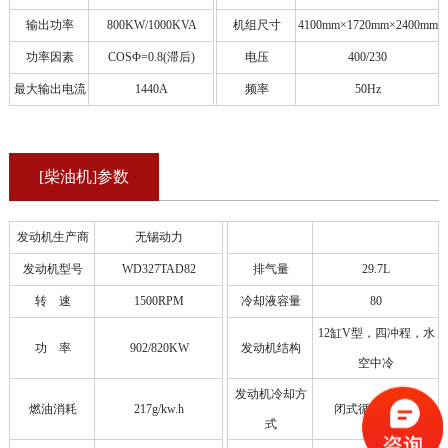
输出功率
800KW/1000KVA
机组尺寸
4100mm×1720mm×2400mm
功率因素
COSΦ=0.8(滞后)
电压
400/230
最大输出电流
1440A
频率
50Hz
[柴油机]参数
发动机生产商
无锡动力
发动机型号
WD327TAD82
排气量
29.7L
转 速
1500RPM
冷却液容量
80
12缸V型，四冲程，水
功 率
902/820KW
发动机结构
空中冷
发动机冷却方
燃油消耗
217g/kw.h
闭式循环水冷却
式