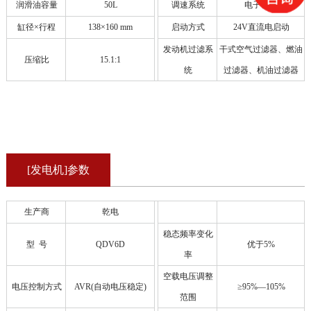
润滑油容量
50L
调速系统
电子调速
缸径×行程
138×160 mm
启动方式
24V直流电启动
发动机过滤系
干式空气过滤器、燃油
压缩比
15.1:1
统
过滤器、机油过滤器
[发电机]参数
生产商
乾电
稳态频率变化
型 号
QDV6D
优于5%
率
空载电压调整
电压控制方式
AVR(自动电压稳定)
≥95%—105%
范围