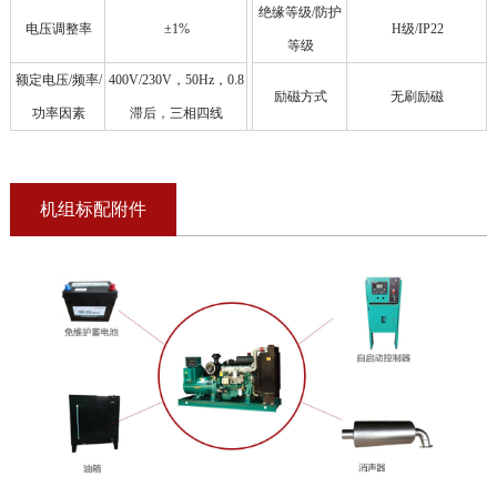
绝缘等级/防护
电压调整率
±1%
H级/IP22
等级
额定电压/频率/
400V/230V，50Hz，0.8
励磁方式
无刷励磁
功率因素
滞后，三相四线
机组标配附件