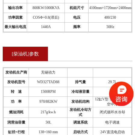
输出功率
800KW/1000KVA
机组尺寸
4100mm×1720mm×2400mm
功率因素
COSΦ=0.8(滞后)
电压
400/230
最大输出电流
1440A
频率
50Hz
[柴油机]参数
发动机生产商
无锡动力
发动机型号
WD327TAD88
排气量
29.7L
转 速
1500RPM
冷却液容量
80
12缸V型，四冲程，水
功 率
970/882KW
发动机结构
空中冷
发动机冷却方
燃油消耗
217g/kw.h
闭式循环水冷却
式
润滑油容量
50L
调速系统
电子调速
缸径×行程
138×160 mm
启动方式
24V直流电启动