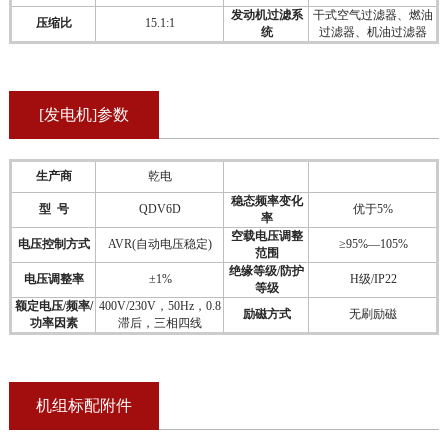
发动机过滤系
干式空气过滤器、燃油
压缩比
15.1:1
统
过滤器、机油过滤器
[发电机]参数
生产商
乾电
稳态频率变化
型 号
QDV6D
优于5%
率
空载电压调整
电压控制方式
AVR(自动电压稳定)
≥95%—105%
范围
绝缘等级/防护
电压调整率
±1%
H级/IP22
等级
额定电压/频率/
400V/230V，50Hz，0.8
励磁方式
无刷励磁
功率因素
滞后，三相四线
机组标配附件