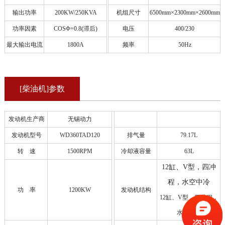
输出功率
200KW/250KVA
机组尺寸
6500mm×2300mm×2600mm
功率因素
COSΦ=0.8(滞后)
电压
400/230
最大输出电流
1800A
频率
50Hz
[柴油机]参数
发动机生产商
无锡动力
发动机型号
WD360TAD120
排气量
79.17L
转 速
1500RPM
冷却液容量
63L
12缸、V型
，四冲
程，水空中冷
功 率
1200KW
发动机结构
12缸、V型，四冲程，
水空中冷