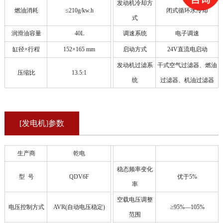
发动机冷却方
燃油消耗
≤210g/kw.h
闭式循环水冷却
式
润滑油容量
40L
调速系统
电子调速
缸径×行程
152×165 mm
启动方式
24V直流电启动
发动机过滤系
干式空气过滤器、燃油
压缩比
13.5:1
统
过滤器、机油过滤器
[发电机]参数
生产商
乾电
稳态频率变化
型 号
QDV6F
优于5%
率
空载电压调整
电压控制方式
AVR(自动电压稳定)
≥95%—105%
范围