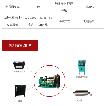
绝缘等级/防护
电压调整率
±1%
H级/IP22
等级
额定电压/频率/
400V/230V，50Hz，0.8
励磁方式
无刷励磁
功率因素
滞后，三相四线
机组标配附件